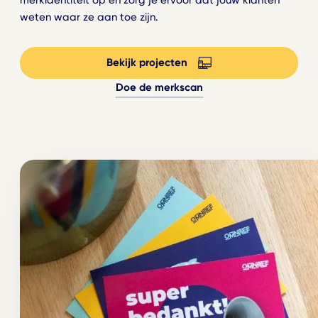
weten waar ze aan toe zijn.
Bekijk projecten
Doe de merkscan
Ga terug
Merkstrategie
Overtuigend verhaal
Logo en huisstijl
Persoonlijkheid tonen
Ga terug
Brandbook
Consistent toepassen
Over ons
Grafisch ontwerp
Ons bureau
Digitaal, print en signing
Werken bij