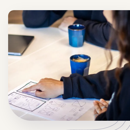
Ga terug
Merkstrategie
Overtuigend verhaal
Logo en huisstijl
Persoonlijkheid tonen
Ga terug
Brandbook