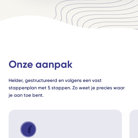
Consistent toepassen
Over ons
Grafisch ontwerp
Ons bureau
Digitaal, print en signing
Werken bij
Webdesign
Onze vacatures
Websites en webshops
Kennis
Webdevelopment
Delen we graag
Onze aanpak
Gebruikerservaring
Helder, gestructureerd en volgens een vast
stappenplan met 5 stappen. Zo weet je precies waar
je aan toe bent.