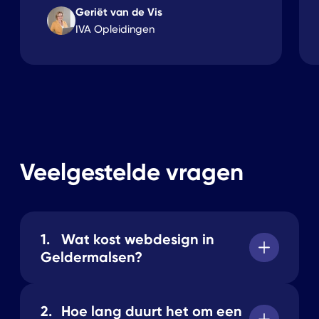
Geriët van de Vis
IVA Opleidingen
Veelgestelde vragen
1.
Wat kost webdesign in
Geldermalsen?
Maatwerk webdesign vraagt om maatwerk
2.
Hoe lang duurt het om een
prijzen. De kosten hangen af van je wensen,