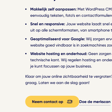
Brandbook
Makkelijk zelf aanpassen:
Met WordPress CMS
Over ons
Consistent toepassen
eenvoudig teksten, foto’s en contactformulie
Ons bureau
Grafisch ontwerp
Snel en responsive:
Jouw website laadt snel e
uit op alle schermformaten, van smartphone 
Werken bij
Digitaal, print en signing
Geoptimaliseerd voor Google:
Wij zorgen erv
Onze vacatures
Webdesign
website goed vindbaar is in zoekmachines zo
Kennis
Websites en webshops
Website hosting en onderhoud:
Geen zorgen 
Delen we graag
technische kant. Wij regelen hosting en onder
Webdevelopment
je kunt focussen op jouw business.
Gebruikerservaring
Klaar om jouw online zichtbaarheid te vergroten?
graag. Laten we aan de slag gaan!
Neem contact op
Doe de merkscan