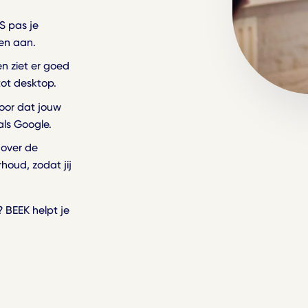
 pas je
ren aan.
n ziet er goed
tot desktop.
oor dat jouw
als Google.
over de
houd, zodat jij
 BEEK helpt je