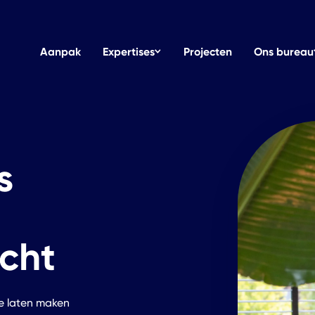
Aanpak
Expertises
Projecten
Ons bureau
Merkstrategie
Logo en huisst
Over on
Overtuigend verhaal
Persoonlijkheid
Ons bur
Brandbook
Grafisch ontw
Kennis
s
Consistent toepassen
Digitaal, print 
Delen w
Webdesign
Webdevelop
Websites en webshops
Gebruikerserva
cht
te laten maken