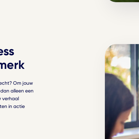
ess
 merk
trecht? Om jouw
 dan alleen een
w verhaal
ten in actie