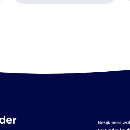
der
Bekijk eens wat
nog beter beel