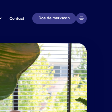
Doe de merkscan
Contact
ijl
s
Werken bij
 tonen
eau
Onze vacatures
erp
en signing
e graag
ment
ring