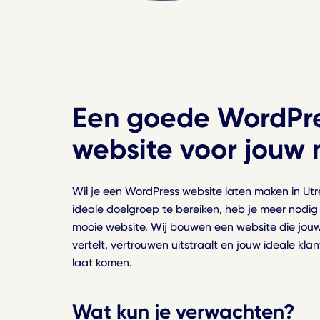
Een goede WordPr
website voor jouw
Wil je een WordPress website laten maken in U
Ga terug
ideale doelgroep te bereiken, heb je meer nodig
mooie website. Wij bouwen een website die jou
Merkstrategie
vertelt, vertrouwen uitstraalt en jouw ideale klan
Overtuigend verhaal
laat komen.
Logo en huisstijl
Wat kun je verwachten?
Persoonlijkheid tonen
Ga terug