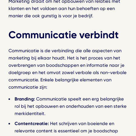
Marketing draait om het opbouwen van relaties met
klanten en het voldoen aan hun behoeften op een
manier die ook gunstig is voor je bedrijf.
Ga terug
Communicatie verbindt
Merkstrategie
Overtuigend verhaal
Communicatie is de verbinding die alle aspecten van
Logo en huisstijl
marketing bij elkaar houdt. Het is het proces van het
Persoonlijkheid tonen
overbrengen van boodschappen en informatie naar je
Ga terug
Brandbook
doelgroep en het omvat zowel verbale als non-verbale
communicatie. Enkele belangrijke elementen van
Consistent toepassen
Over ons
communicatie zijn:
Grafisch ontwerp
Ons bureau
Branding:
Communicatie speelt een erg belangrijke
Digitaal, print en signing
Werken bij
rol bij het opbouwen en onderhouden van een sterke
Webdesign
Onze vacatures
merkidentiteit.
Websites en webshops
Kennis
Contentcreatie:
Het schrijven van boeiende en
Webdevelopment
Delen we graag
relevante content is essentieel om je boodschap